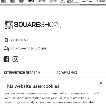
22 03 00 63
Επικοινωνήστε μαζί μας
ΕΞΥΠΗΡΕΤΗΣΗ ΠΕΛΑΤΩΝ
ΛΟΓΑΡΙΑΣΜΟΣ
Όροι Χρήσης
Λογαριασμός
×
This website uses cookies
Πληροφορίες Αποστολών &
Παραγγελίες
Πληρωμής
Αγαπημένα
We use cookies to personalise content, ads and to analyse our traffic.
Παραλαβή με BOX NOW
We also share information about your use of our site with our
Επιστροφές & Αλλαγές
advertising and analytics partners who may combine it with other