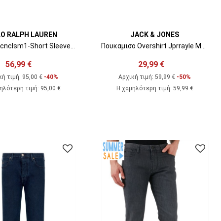
O RALPH LAUREN
JACK & JONES
T-Shirt Sscnclsm1-Short Sleeve 710981370001 001 black
Πουκαμισο Overshirt Jprrayle Melange Check L/S Overshirt 12286804 C-N25 dark grey
56,99 €
29,99 €
κή τιμή:
95,00 €
-40%
Αρχική τιμή:
59,99 €
-50%
ηλότερη τιμή
:
95,00 €
Η χαμηλότερη τιμή
:
59,99 €