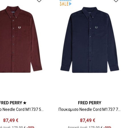
FRED PERRY ★
FRED PERRY
Πουκαμισο Needle Cord M1737 597 oxblood
Πουκαμισο Needle Cord M1737 738 dark airforce
87,49 €
87,49 €
ή τιμή:
175,00 €
-50%
Αρχική τιμή:
175,00 €
-50%