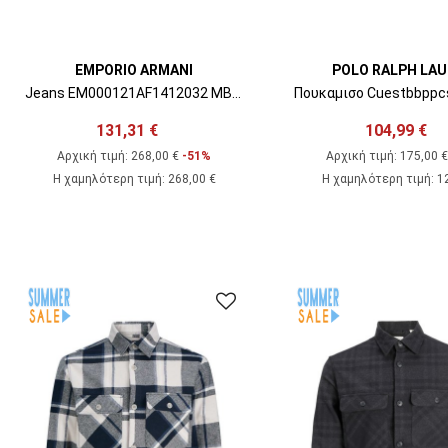
EMPORIO ARMANI
POLO RALPH LA
Jeans EM000121AF1412032 MB001 blue denim 0941
131,31 €
104,99 €
Αρχική τιμή:
268,00 €
-51%
Αρχική τιμή:
175,00 
Η χαμηλότερη τιμή
:
268,00 €
Η χαμηλότερη τιμή
:
1