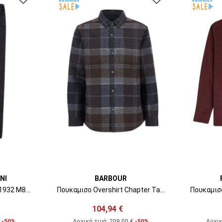
NI
BARBOUR
Jeans EM000121AF1411932 M8001 medium grey denim 00
Πουκαμισο Overshirt Chapter Tailored Check Overshirt MOS0400 tn38 midnight oak tartan
104,94 €
€
-50%
Αρχική τιμή:
209,00 €
-50%
Αρχικ