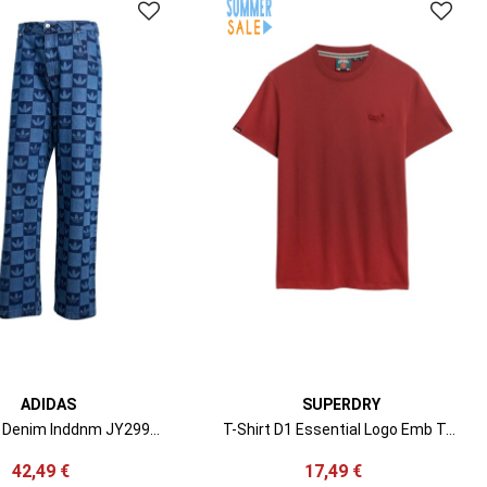
ADIDAS
SUPERDRY
Jeans Mg Denim Inddnm JY2993 blue
T-Shirt D1 Essential Logo Emb Tee M1011245B g8r leauge red
42,49 €
17,49 €