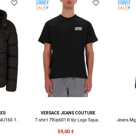
ES
VERSACE JEANS COUTURE
Μπουφαν Bedstuy M33MJ160-1061 blk/blk
T-shirt 79Up601 R Vjc Logo Square Small 79GAHP10CJ01P 899 black
59,00 €