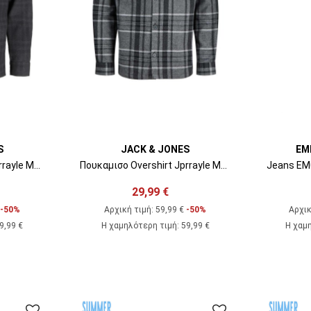
S
JACK & JONES
EM
Πουκαμισο Overshirt Jprrayle Melange Check L/S Overshirt 12286804 19-3911 TCX black beauty
Πουκαμισο Overshirt Jprrayle Melange Check L/S Overshirt 12286804 BS000087 medium grey melange
29,99 €
-50%
Αρχική τιμή:
59,99 €
-50%
Αρχικ
9,99 €
Η χαμηλότερη τιμή
:
59,99 €
Η χαμ