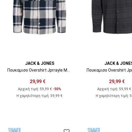
JACK & JONES
JACK & JONE
Πουκαμισο Overshirt Jprrayle Melange Check L/S Overshirt 12286804 19-4013 TCX dark navy
29,99 €
29,99 €
Αρχική τιμή:
59,99 €
-50%
Αρχική τιμή:
59,99 €
Η χαμηλότερη τιμή
:
59,99 €
Η χαμηλότερη τιμή
:
5