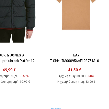
ACK & JONES ★
EA7
Μπουφαν Jprblubrook Puffer 12260149 C-N10 black
T-Shirt 7M000956AF10375 M1019 tiger eye / black
49,99 €
41,50 €
κή τιμή:
99,99 €
-50%
Αρχική τιμή:
83,00 €
-50%
ηλότερη τιμή
:
99,99 €
Η χαμηλότερη τιμή
:
83,00 €