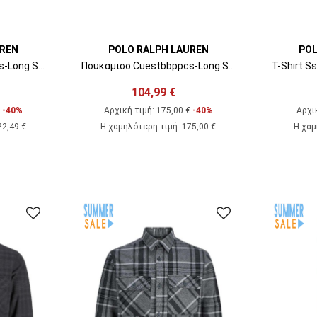
UREN
POLO RALPH LAUREN
POL
Πουκαμισο Cuestbbppcs-Long Sleeve 710P00518005 410 navy
Πουκαμισο Cuestbbppcs-Long Sleeve 710P00518006 300 green
104,99 €
€
-40%
Αρχική τιμή:
175,00 €
-40%
Αρχι
22,49 €
Η χαμηλότερη τιμή
:
175,00 €
Η χαμ