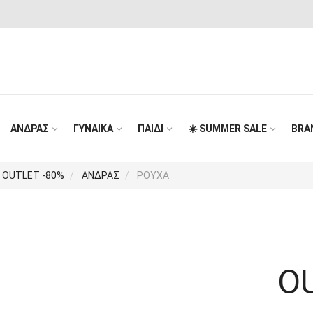
ΤΑΞΙΝΟΜΗΣΗ
ΝΕΕΣ
ΑΦΙΞΕΙΣ
-/+
Όνομα
ΑΝΔΡΑΣ
ΓΥΝΑΙΚΑ
ΠΑΙΔΙ
☀️ SUMMER SALE
BRA
προϊόντος
Κατηγορία
Όνομα
OUTLET -80%
ΑΝΔΡΑΣ
ΡΟΥΧΑ
κατασκευαστή
Τιμή
προϊόντος
ΦΙΛΤΡΑ
O