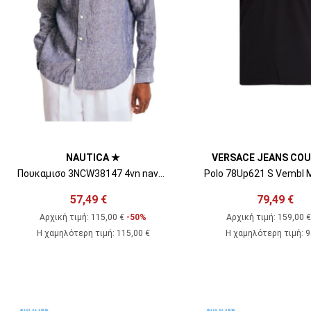
NAUTICA ★
VERSACE JEANS CO
Πουκαμισο 3NCW38147 4vn navy seas
57,49 €
79,49 €
Αρχική τιμή:
115,00 €
-50%
Αρχική τιμή:
159,00 
Η χαμηλότερη τιμή
:
115,00 €
Η χαμηλότερη τιμή
:
9