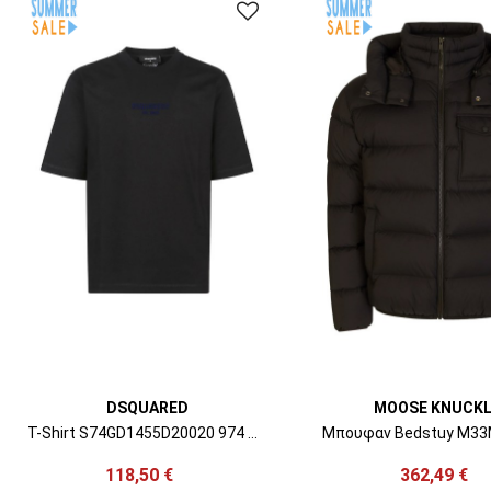
DSQUARED
MOOSE KNUCKL
T-Shirt S74GD1455D20020 974 black + dark navy print
118,50 €
362,49 €