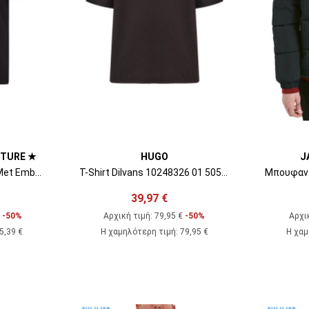
UTURE ★
HUGO
J
Polo 78Up621 S Vembl Met Embro 78GAGT00CJ01T G89 black/gold
T-Shirt Dilvans 10248326 01 50546731 001
39,97 €
€
-50%
Αρχική τιμή:
79,95 €
-50%
Αρχι
5,39 €
Η χαμηλότερη τιμή
:
79,95 €
Η χαμ